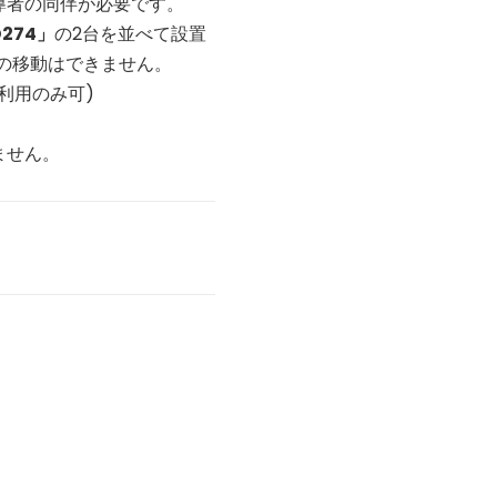
導者の同伴が必要です。
274」
の2台を並べて設置
の移動はできません。
利用のみ可)
ません。