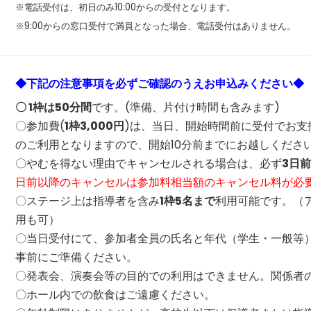
※電話受付は、初日のみ1
0:00からの受付となります。
※9:00からの窓口受付で満員となった場合、電話受付はありません。
◆下記の注意事項を必ずご確認のうえお申込みください◆
〇
1枠は50分間
です。(準備、片付け時間も含みます)
〇参加費(
1
枠3,000円
)は、当日、開始時間前に受付でお支
のご利用となりますので、開始10分前までにお越しくださ
〇やむを得ない理由でキャンセルされる場合は、必ず
3日
日前以降のキャンセルは参加料相当額のキャンセル料が必
〇ステージ上は指導者を含み
1枠5名まで
利用可能です。（
用も可）
〇当日受付にて、参加者全員の氏名と年代（学生・一般等
事前にご準備ください。
〇発表会、演奏会等の目的での利用はできません。関係者
〇ホール内での飲食はご遠慮ください。